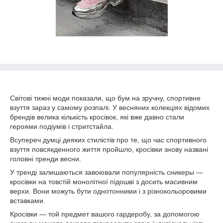
Світові тижні моди показали, що бум на зручну, спортивне
взуття зараз у самому розпалі. У весняних колекціях відомих
брендів велика кількість кросівок, які вже давно стали
героями подіумів і стритстайла.
Всупереч думці деяких стилістів про те, що час спортивного
взуття повсякденного життя пройшло, кросівки знову названі
головні тренди весни.
У тренді залишаються завоювали популярність сникеры —
кросівки на товстій монолітної підошві з досить масивним
верхи. Вони можуть бути однотонними і з різнокольоровими
вставками.
Кросівки — той предмет вашого гардеробу, за допомогою