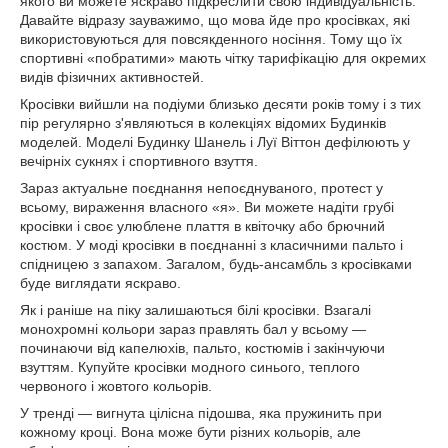
якого ви можете яскраво підкреслити свою індивідуальність.
Давайте відразу зауважимо, що мова йде про кросівках, які
використовуються для повсякденного носіння. Тому що їх
спортивні «побратими» мають чітку тарифікацію для окремих
видів фізичних активностей.
Кросівки вийшли на подіуми близько десяти років тому і з тих
пір регулярно з'являються в колекціях відомих Будинків
моделей. Моделі Будинку Шанель і Луї Віттон дефілюють у
вечірніх сукнях і спортивного взуття.
Зараз актуальне поєднання непоєднуваного, протест у
всьому, вираження власного «я». Ви можете надіти грубі
кросівки і своє улюблене плаття в квіточку або брючний
костюм. У моді кросівки в поєднанні з класичними пальто і
спідницею з запахом. Загалом, будь-ансамбль з кросівками
буде виглядати яскраво.
Як і раніше на піку залишаються білі кросівки. Взагалі
монохромні кольори зараз правлять бал у всьому —
починаючи від капелюхів, пальто, костюмів і закінчуючи
взуттям. Купуйте кросівки модного синього, теплого
червоного і жовтого кольорів.
У тренді — вигнута цілісна підошва, яка пружинить при
кожному кроці. Вона може бути різних кольорів, але