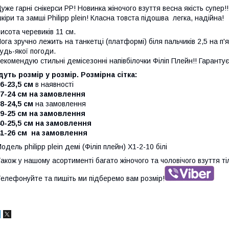
уже гарні снікерси PP! Новинка жіночого взуття весна якість супер!!
кіри та замші Philipp plein! Класна товста підошва легка, надійна!
исота черевиків 11 см.
ога зручно лежить на танкетці (платформі) біля пальчиків 2,5 на п'
удь-якої погоди.
екомендую стильні демісезонні напівбілочки Філіп Плейн!! Гарантує
дуть розмір у розмір. Розмірна сітка:
6-23,5 см
в наявності
7-24 см на замовлення
8-24,5 см
на замовлення
9-25 см на замовлення
0-25,5 см на замовлення
41-26 см на замовлення
одель philipp plein демі (Філіп плейн) X1-2-10 білі
акож у нашому асортименті багато жіночого та чоловічого взуття ті
елефонуйте та пишіть ми підберемо вам розмір!