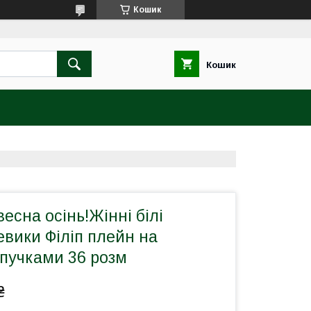
Кошик
Кошик
 весна осінь!Жінні білі
евики Філіп плейн на
ипучками 36 розм
₴