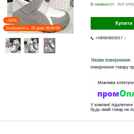
В наявності
Код:
phil
–30%
Купити
Залишилось
0
0
днів
0
0
0
0
0
0
+380939026317
повернення товару п
У компанії підключені
будь-який товар не п