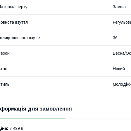
атеріал верху
Замша
овнота взуття
Регульова
озмір жіночого взуття
36
Сезон
Весна/Ос
Стан
Новий
тиль
Молодіж
нформація для замовлення
іна:
2 499 ₴