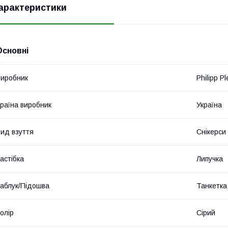
арактеристики
Основні
иробник
Philipp Pl
раїна виробник
Україна
ид взуття
Снікерси
астібка
Липучка
аблук/Підошва
Танкетка
олір
Сірий