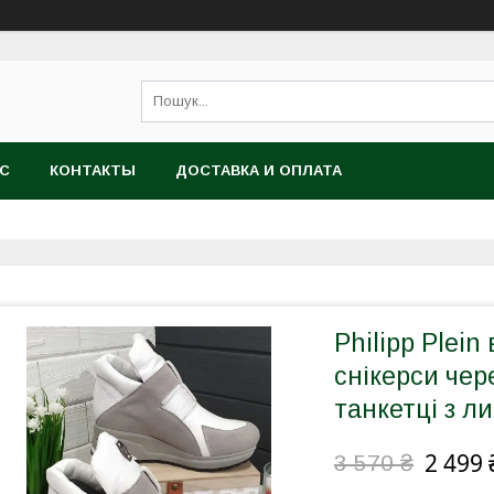
АС
КОНТАКТЫ
ДОСТАВКА И ОПЛАТА
Philipp Plein
снікерси чер
танкетці з л
2 499 
3 570 ₴