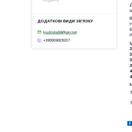
Людмила
Д
ш
В
Н
б
lyudmila68@ukr.net
Р
+380939026317
І
3
3
3
3
4
М
Т
Т