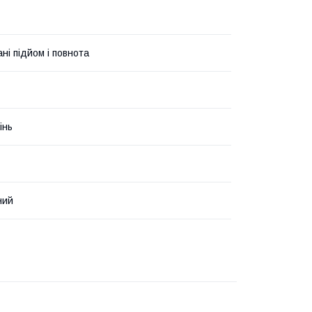
ні підйом і повнота
інь
ний