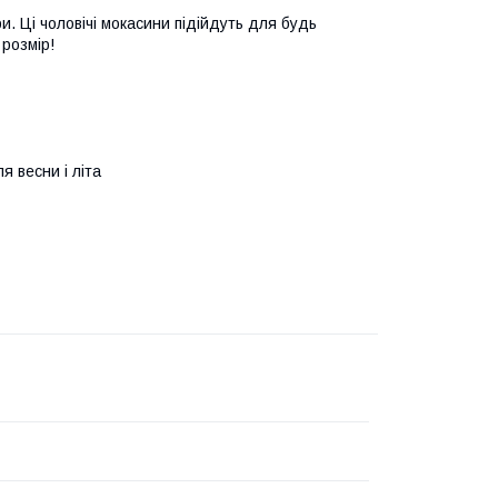
ри. Ці чоловічі мокасини підійдуть для будь
 розмір!
я весни і літа