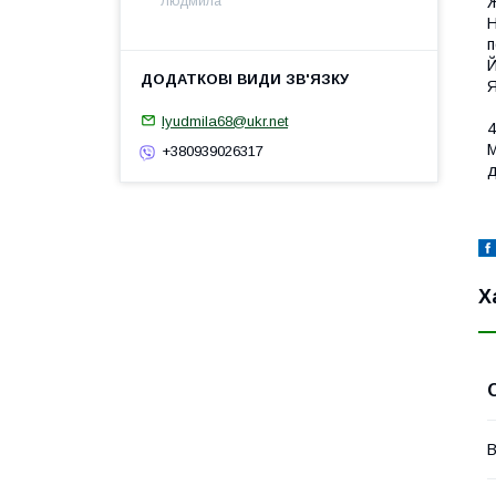
Ж
Людмила
Н
п
Й
Я
lyudmila68@ukr.net
4
М
+380939026317
д
Х
В