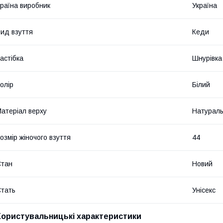
раїна виробник
Україна
ид взуття
Кеди
астібка
Шнурівка
олір
Білий
атеріал верху
Натураль
озмір жіночого взуття
44
Стан
Новий
тать
Унісекс
Користувальницькі характеристики