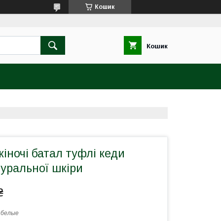
Кошик
Кошик
жіночі батал туфлі кеди
туральної шкіри
₴
 белые