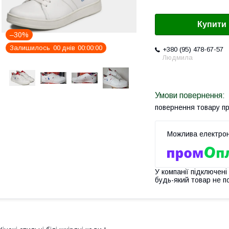
Купити
–30%
Залишилось
0
0
днів
0
0
0
0
0
0
+380 (95) 478-67-57
Людмила
повернення товару п
У компанії підключені
будь-який товар не п