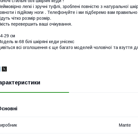
іночі стильні білі шкіряні кеди !
еймовірно легкі і зручні туфлі, зроблені повністю з натуральної шкі
овноти і підйому ноги . Телефонуйте і ми підберемо вам правильно
дуть чітко розмір розмір.
кість перевершить ваші очікування.
4-29 см
одель м-68 білі шкіряні кеди унісекс
ивіться всі оголошення є ще багато моделей чоловічої та взуття дл
арактеристики
Основні
иробник
Mante