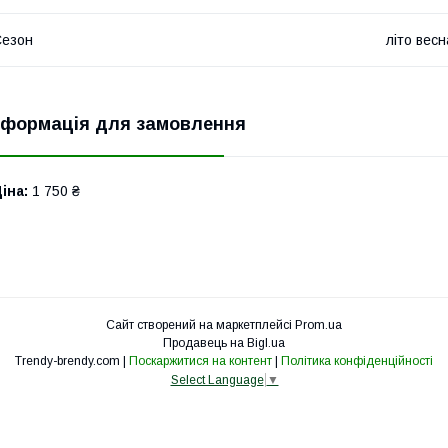
Сезон
літо весн
нформація для замовлення
іна:
1 750 ₴
Сайт створений на маркетплейсі
Prom.ua
Продавець на Bigl.ua
Trendy-brendy.com |
Поскаржитися на контент
|
Політика конфіденційності
Select Language
▼