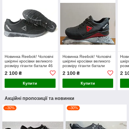
Новинка Reebok! Чоловічі
Новинка Reebok! Чоловічі
Нови
шкіряні кросівки великого
шкіряні кросівки великого
шкір
розміру гіганти батали 46
розміру гіганти батали
розм
47 48 49 50 чорні із сірим
2 100
2 100
2 1
₴
₴
Купити
Купити
Акційні пропозиції та новинки
–30%
–30%