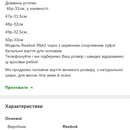
Довжина устілки:
46р-31см, у наявності
47р-31,5см,
48р-32см
49р-32,5см,
50р-33см
Модель Reebok Rbk2 чорні з червоним спортивним туфлі
батальне взуття для чоловіків.
Телефонуйте і ми підберемо Ваш розмір і швидко відправимо
ці кросівки рибок!
Ми продаємо чоловіче взуття великого розміру, з натуральної
шкіри, для весни літа зими й осені.
Приховати
Характеристики
Основні
Виробник
Reebok