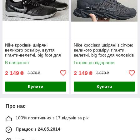
Nike кросівки шкіряні
Nike кросівки шкіряні з сіткою
великого розміру, взуття
великого розміру, гіганти,
гіганти-велетні, big foot для
велетні, big foot для чоловіків
чоловіків демісезонні 50 розм
літні 46 разм
В наявності
Готово до відправки
2 149
2 149
₴
₴
3 070 ₴
3 070 ₴
Купити
Купити
Про нас
100% позитивних з 17 відгуків за рік
Працює з 24.05.2014