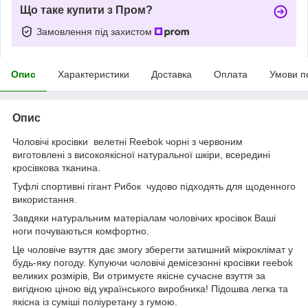
Що таке купити з Пром?
Замовлення під захистом
Опис
Характеристики
Доставка
Оплата
Умови п
Опис
Чоловічі кросівки велетні Reebok чорні з червоним
виготовлені з високоякісної натуральної шкіри, всередині
кросівкова тканина.
Туфлі спортивні гігант Рибок чудово підходять для щоденного
використання.
Завдяки натуральним матеріалам чоловічих кросівок Ваші
ноги почуваються комфортно.
Це чоловіче взуття дає змогу зберегти затишний мікроклімат у
будь-яку погоду. Купуючи чоловічі демісезонні кросівки reebok
великих розмірів, Ви отримуєте якісне сучасне взуття за
вигідною ціною від українського виробника! Підошва легка та
якісна із суміші поліуретану з гумою.