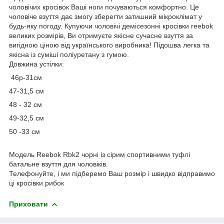
чоловічих кросівок Ваші ноги почуваються комфортно. Це
чоловіче взуття дає змогу зберегти затишний мікроклімат у
будь-яку погоду. Купуючи чоловічі демісезонні кросівки reebok
великих розмірів, Ви отримуєте якісне сучасне взуття за
вигідною ціною від українського виробника! Підошва легка та
якісна із суміші поліуретану з гумою.
Довжина устілки:
46р-31см
47-31,5 см
48 - 32 см
49-32,5 см
50 -33 см
Модель Reebok Rbk2 чорні із сірим спортивними туфлі
батальне взуття для чоловіків.
Телефонуйте, і ми підберемо Ваш розмір і швидко відправимо
ці кросівки рибок
Приховати