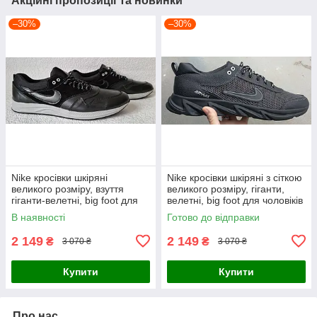
Акційні пропозиції та новинки
–30%
–30%
Nike кросівки шкіряні
Nike кросівки шкіряні з сіткою
великого розміру, взуття
великого розміру, гіганти,
гіганти-велетні, big foot для
велетні, big foot для чоловіків
чоловіків демісезонні 50 розм
літні 46 разм
В наявності
Готово до відправки
2 149
2 149
₴
₴
3 070 ₴
3 070 ₴
Купити
Купити
Про нас