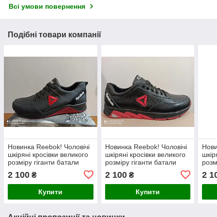
Всі умови повернення
Подібні товари компанії
Новинка Reebok! Чоловічі
Новинка Reebok! Чоловічі
Нови
шкіряні кросівки великого
шкіряні кросівки великого
шкір
розміру гіганти батали
розміру гіганти батали
розм
2 100
2 100
2 1
₴
₴
Купити
Купити