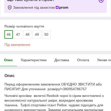
Замовлення під захистом
Розмір чоловічого взуття
46
47
48
49
50
Під замовлення
Опис
Характеристики
Доставка
Оплата
Умови п
Опис
Перед оформленням замовлення ОБ'ЄДНО ЗВІСТИТИ або
ПИСАТИ!! Для уточнення розміру!+380954786757
Чоловічі кросівки велетні Reebok чорні із сірим виготовлені з
високоякісної натуральної шкіри, всередині кросівкова
тканина. Туфлі спортивні гігант Рибок чудово підходять для
щоденного використання. Завдяки натуральним матеріалам