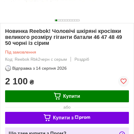
Новинка Reebok! Чоловічі шкіряні кросівки
великого розміру гіганти батали 46 47 48 49
50 чорні із сірим
Під замовлення
Код: Reebok Rbk2черн с серым
Роздріб
Відправка з
14 серпня 2026
2 100
₴
Купити
або
Купити з
Що таке купити з Пром?