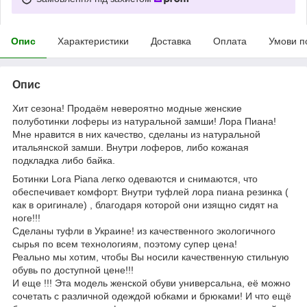
Опис
Характеристики
Доставка
Оплата
Умови п
Опис
Хит сезона! Продаём невероятно модные женские
полуботинки лоферы из натуральной замши! Лора Пиана!
Мне нравится в них качество, сделаны из натуральной
итальянской замши. Внутри лоферов, либо кожаная
подкладка либо байка.
Ботинки Lora Piana легко одеваются и снимаются, что
обеспечивает комфорт. Внутри туфлей лора пиана резинка (
как в оригинале) , благодаря которой они изящно сидят на
ноге!!!
Сделаны туфли в Украине! из качественного экологичного
сырья по всем технологиям, поэтому супер цена!
Реально мы хотим, чтобы Вы носили качественную стильную
обувь по доступной цене!!!
И еще !!! Эта модель женской обуви универсальна, её можно
сочетать с различной одеждой юбками и брюками! И что ещё