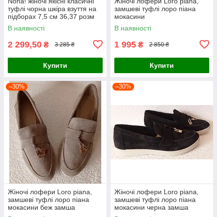
Nona! жіночі якісні класичні
Жіночі лофери Loro piana,
туфлі чорна шкіра взуття на
замшеві туфлі лоро піана
підборах 7,5 см 36,37 розм
мокасини
В наявності
В наявності
2 299,50
1 995
₴
₴
3 285 ₴
2 850 ₴
Купити
Купити
–30%
–30%
Жіночі лофери Loro piana,
Жіночі лофери Loro piana,
замшеві туфлі лоро піана
замшеві туфлі лоро піана
мокасини беж замша
мокасини черна замша