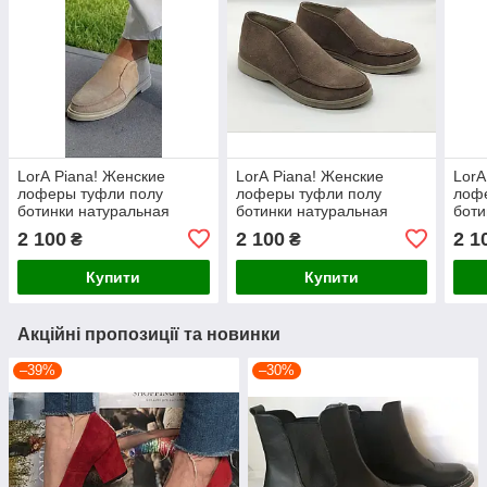
LorА Piana! Женские
LorА Piana! Женские
LorА
лоферы туфли полу
лоферы туфли полу
лоф
ботинки натуральная
ботинки натуральная
боти
бежевая замша Лора
капучино замша Лора
крас
2 100
2 100
2 1
₴
₴
Пиана 36,39 розм
Пиана
Пиа
Купити
Купити
Акційні пропозиції та новинки
–39%
–30%