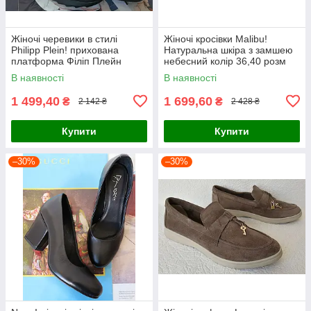
Жіночі черевики в стилі
Жіночі кросівки Malibu!
Philipp Plein! прихована
Натуральна шкіра з замшею
платформа Філіп Плейн
небесний колір 36,40 розм
шкіра нікель 36 розм
В наявності
В наявності
1 499,40
1 699,60
₴
₴
2 142 ₴
2 428 ₴
Купити
Купити
–30%
–30%