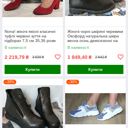
Nona! жіночі якісні класичні
Жіночі чорні шкіряні черевики
туфлі червоні зуття на
Оксфорд натуральна шкіра
підборах 7,5 см 35,36 розм
весна осінь демісезонні на
низькому ходу 38 розм
В наявності
В наявності
2 219,79
1 849,40
₴
₴
3 639 ₴
2 642 ₴
Купити
Купити
–30%
–30%