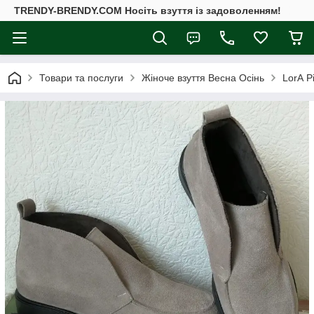
TRENDY-BRENDY.COM Носіть взуття із задоволенням!
Товари та послуги
Жіноче взуття Весна Осінь
LorА P