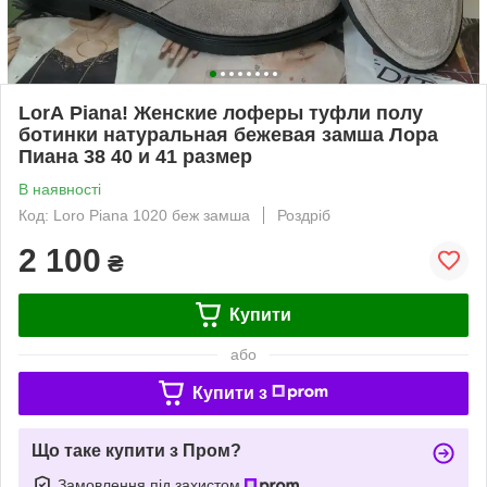
LorА Piana! Женские лоферы туфли полу
ботинки натуральная бежевая замша Лора
Пиана 38 40 и 41 размер
В наявності
Код: Loro Piana 1020 беж замша
Роздріб
2 100
₴
Купити
або
Купити з
Що таке купити з Пром?
Замовлення під захистом