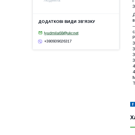
П
Людмила
З
Д
в
—
с
lyudmila68@ukr.net
Р
+380939026317
3
3
3
3
4
4
М
Т
Х