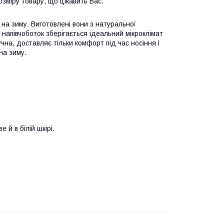
зміру товару, що цікавить Вас.
т на зиму. Виготовлені вони з натуральної
 напівчоботок зберігається ідеальний мікроклімат
на, доставляє тільки комфорт під час носіння і
 на зиму.
 й в білій шкірі.