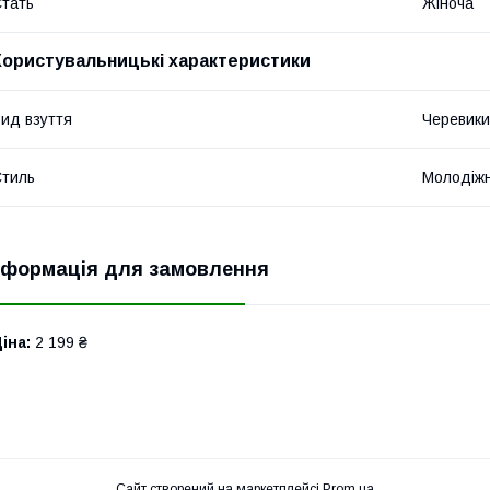
тать
Жіноча
Користувальницькі характеристики
ид взуття
Черевики
тиль
Молодіж
нформація для замовлення
іна:
2 199 ₴
Сайт створений на маркетплейсі
Prom.ua