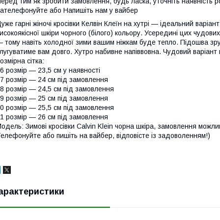
еред тим як зробити замовлення, будь ласка, уточніть наявність ро
ателефонуйте або Напишіть нам у вайбер
уже гарні жіночі кросівки Келвін Клеїн на хутрі — ідеальний варіан
исокоякісної шкіри чорного (білого) кольору. Усередині цих чудових
 тому навіть холодної зими вашим ніжкам буде тепло. Підошва зруч
лугуватиме вам довго. Хутро набивне напіввовна. Чудовий варіант
озмірна сітка:
6 розмір — 23,5 см у наявності
7 розмір — 24 см під замовлення
8 розмір — 24,5 см під замовлення
9 розмір — 25 см під замовлення
0 розмір — 25,5 см під замовлення
1 розмір — 26 см під замовлення
одель: Зимові кросівки Calvin Klein чорна шкіра, замовлення можливе
елефонуйте або пишіть на вайбер, відповісте із задоволенням!)
арактеристики