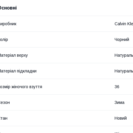
Основні
иробник
Calvin Kle
олір
Чорний
атеріал верху
Натураль
атеріал підкладки
Натураль
озмір жіночого взуття
36
Сезон
Зима
Стан
Новий