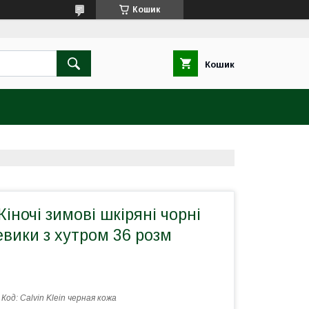
Кошик
Кошик
Жіночі зимові шкіряні чорні
евики з хутром 36 розм
Код:
Calvin Klein черная кожа