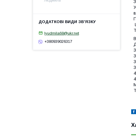
Людмила
З
У
в
П
Ц
Т
lyudmila68@ukr.net
В
+380939026317
Д
3
3
3
3
4
4
М
Т
Х