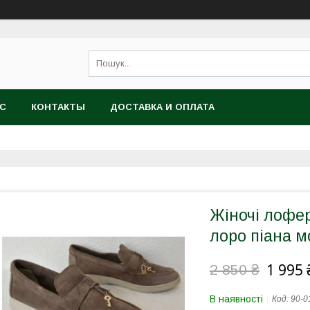
АС
КОНТАКТЫ
ДОСТАВКА И ОПЛАТА
Жіночі лофер
лоро піана 
1 995 
2 850 ₴
В наявності
Код:
90-0