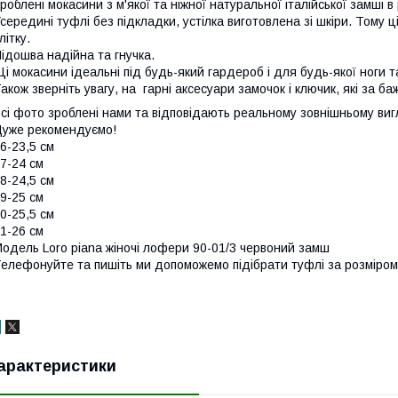
роблені мокасини з м'якої та ніжної натуральної італійської замші в
середині туфлі без підкладки, устілка виготовлена зі шкіри. Тому 
літку.
ідошва надійна та гнучка.
і мокасини ідеальні під будь-який гардероб і для будь-якої ноги та
акож зверніть увагу, на гарні аксесуари замочок і ключик, які за 
сі фото зроблені нами та відповідають реальному зовнішньому ви
уже рекомендуємо!
6-23,5 см
7-24 см
8-24,5 см
9-25 см
0-25,5 см
1-26 см
одель Loro piana жіночі лофери 90-01/3 червоний замш
елефонуйте та пишіть ми допоможемо підібрати туфлі за розміром
арактеристики