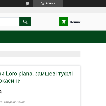
Кошик
Кошик
и Loro piana, замшеві туфлі
мокасини
₴
1/3 капучино замш