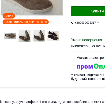
Купити
–30%
Залишилось
0
0
днів
0
0
0
0
0
0
+380939026317
повернення товару п
У компанії підключені
будь-який товар не п
іт сезону, зручні лофери Loro piana, відмітною особливістю яких є 