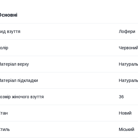
Основні
ид взуття
Лофери
олір
Червони
атеріал верху
Натураль
атеріал підкладки
Натураль
озмір жіночого взуття
36
Стан
Новий
тиль
Міський