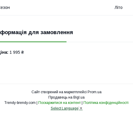
Сезон
Літо
нформація для замовлення
іна:
1 995 ₴
Сайт створений на маркетплейсі
Prom.ua
Продавець на Bigl.ua
Trendy-brendy.com |
Поскаржитися на контент
|
Політика конфіденційності
Select Language
▼