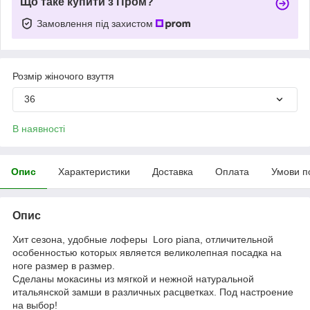
Що таке купити з Пром?
Замовлення під захистом
Розмір жіночого взуття
36
В наявності
Опис
Характеристики
Доставка
Оплата
Умови п
Опис
Хит сезона, удобные лоферы Loro piana, отличительной
особенностью которых является великолепная посадка на
ноге размер в размер.
Сделаны мокасины из мягкой и нежной натуральной
итальянской замши в различных расцветках. Под настроение
на выбор!