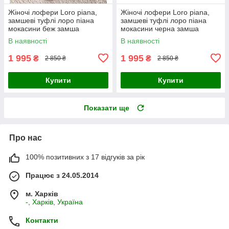
Жіночі лофери Loro piana,
Жіночі лофери Loro piana,
замшеві туфлі лоро піана
замшеві туфлі лоро піана
мокасини беж замша
мокасини черна замша
В наявності
В наявності
1 995
1 995
₴
₴
2 850 ₴
2 850 ₴
Купити
Купити
Показати ще
Про нас
100% позитивних з 17 відгуків за рік
Працює з 24.05.2014
м. Харків
-, Харків, Україна
Контакти