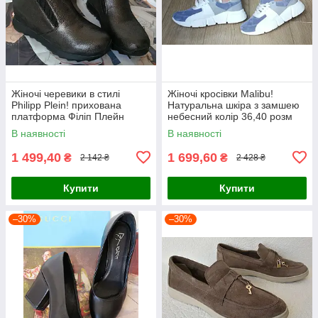
Жіночі черевики в стилі
Жіночі кросівки Malibu!
Philipp Plein! прихована
Натуральна шкіра з замшею
платформа Філіп Плейн
небесний колір 36,40 розм
шкіра нікель 36 розм
В наявності
В наявності
1 499,40
1 699,60
₴
₴
2 142 ₴
2 428 ₴
Купити
Купити
–30%
–30%