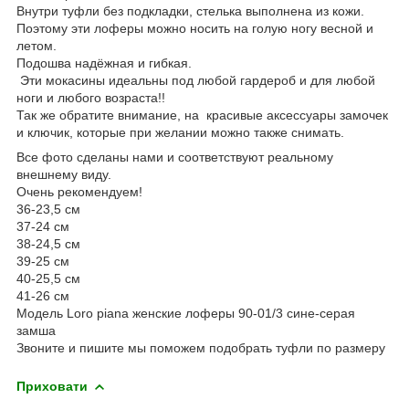
Внутри туфли без подкладки, стелька выполнена из кожи.
Поэтому эти лоферы можно носить на голую ногу весной и
летом.
Подошва надёжная и гибкая.
Эти мокасины идеальны под любой гардероб и для любой
ноги и любого возраста!!
Так же обратите внимание, на красивые аксессуары замочек
и ключик, которые при желании можно также снимать.
Все фото сделаны нами и соответствуют реальному
внешнему виду.
Очень рекомендуем!
36-23,5 см
37-24 см
38-24,5 см
39-25 см
40-25,5 см
41-26 см
Модель Loro piana женские лоферы 90-01/3 сине-серая
замша
Звоните и пишите мы поможем подобрать туфли по размеру
Приховати