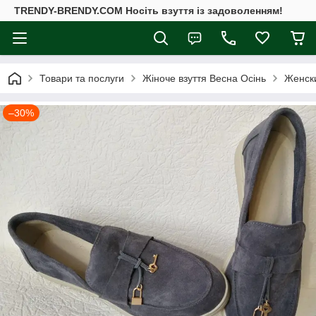
TRENDY-BRENDY.COM Носіть взуття із задоволенням!
Товари та послуги
Жіноче взуття Весна Осінь
Женск
–30%