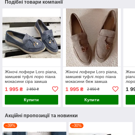
Подібні товари компанії
Жіночі лофери Loro piana,
Жіночі лофери Loro piana,
Жен
замшеві туфлі лоро піана
замшеві туфлі лоро піана
pian
мокасини сіра замша
мокасини беж замша
лоро
перфорація 40 розмір в
песо
1 995
1 995
1 9
₴
₴
2 850 ₴
2 850 ₴
наявності
Купити
Купити
Акційні пропозиції та новинки
–39%
–30%