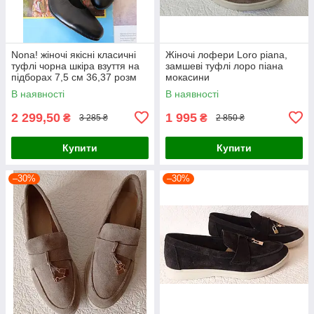
Nona! жіночі якісні класичні
Жіночі лофери Loro piana,
туфлі чорна шкіра взуття на
замшеві туфлі лоро піана
підборах 7,5 см 36,37 розм
мокасини
В наявності
В наявності
2 299,50
1 995
₴
₴
3 285 ₴
2 850 ₴
Купити
Купити
–30%
–30%