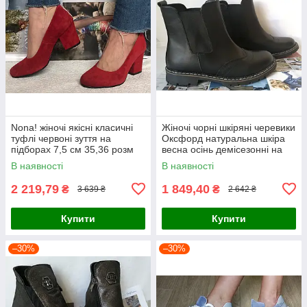
Nona! жіночі якісні класичні
Жіночі чорні шкіряні черевики
туфлі червоні зуття на
Оксфорд натуральна шкіра
підборах 7,5 см 35,36 розм
весна осінь демісезонні на
низькому ходу 38 розм
В наявності
В наявності
2 219,79
1 849,40
₴
₴
3 639 ₴
2 642 ₴
Купити
Купити
–30%
–30%