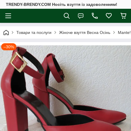
TRENDY-BRENDY.COM Носіть взуття із задоволенням!
Товари та послуги
Жіноче взуття Весна Осінь
Mante!
–30%