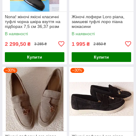
Nona! жіночі якісні класичні
Жіночі лофери Loro piana,
туфлі чорна шкіра взуття на
замшеві туфлі лоро піана
підборах 7,5 см 36,37 розм
мокасини
В наявності
В наявності
2 299,50
1 995
₴
₴
3 285 ₴
2 850 ₴
Купити
Купити
–30%
–30%