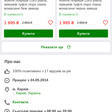
Жіночі лофери Loro piana,
Жіночі лофери Loro piana,
замшеві туфлі лоро піана
замшеві туфлі лоро піана
мокасини беж замша
мокасини черна замша
В наявності
В наявності
1 995
1 995
₴
₴
2 850 ₴
2 850 ₴
Купити
Купити
Показати ще
Про нас
100% позитивних з 17 відгуків за рік
Працює з 24.05.2014
м. Харків
-, Харків, Україна
Контакти
Сьогодні працює з 08:00 до 20:00