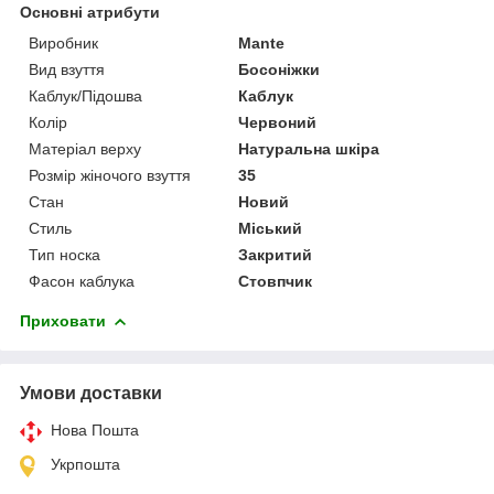
Основні атрибути
Виробник
Mante
Вид взуття
Босоніжки
Каблук/Підошва
Каблук
Колір
Червоний
Матеріал верху
Натуральна шкіра
Розмір жіночого взуття
35
Стан
Новий
Стиль
Міський
Тип носка
Закритий
Фасон каблука
Стовпчик
Приховати
Умови доставки
Нова Пошта
Укрпошта