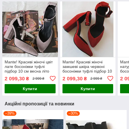
Mante! Красиві жіночі цвіт
Mante! Красиві жіночі
Mant
лате босоніжки туфлі
замшеві шкіра червоні
нату
підбор 10 см весна літо
босоніжки туфлі підбор 10
босо
осінь 36,38,39,40 розм
см весна літо осінь 39
см в
2 099,30
2 099,30
2 0
₴
₴
2 999 ₴
2 999 ₴
розм
мар
Купити
Купити
Акційні пропозиції та новинки
–39%
–30%