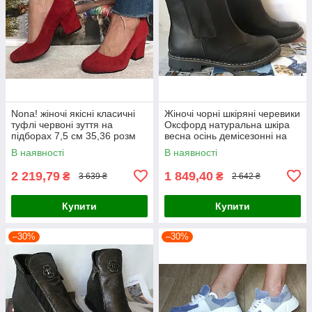
Nona! жіночі якісні класичні
Жіночі чорні шкіряні черевики
туфлі червоні зуття на
Оксфорд натуральна шкіра
підборах 7,5 см 35,36 розм
весна осінь демісезонні на
низькому ходу 38 розм
В наявності
В наявності
2 219,79
1 849,40
₴
₴
3 639 ₴
2 642 ₴
Купити
Купити
–30%
–30%