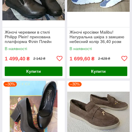
Жіночі черевики в стилі
Жіночі кросівки Malibu!
Philipp Plein! прихована
Натуральна шкіра з замшею
платформа Філіп Плейн
небесний колір 36,40 розм
шкіра нікель 36 розм
В наявності
В наявності
1 499,40
1 699,60
₴
₴
2 142 ₴
2 428 ₴
Купити
Купити
–30%
–30%