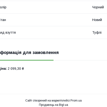
олір
Чорний
Стан
Новий
ид взуття
Туфлі
нформація для замовлення
іна:
2 099,30 ₴
Сайт створений на маркетплейсі
Prom.ua
Продавець на Bigl.ua