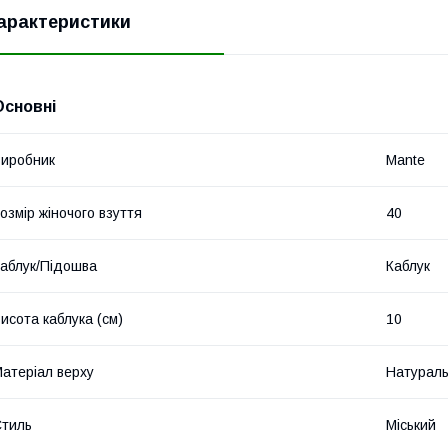
арактеристики
Основні
иробник
Mante
озмір жіночого взуття
40
аблук/Підошва
Каблук
исота каблука (см)
10
атеріал верху
Натураль
тиль
Міський