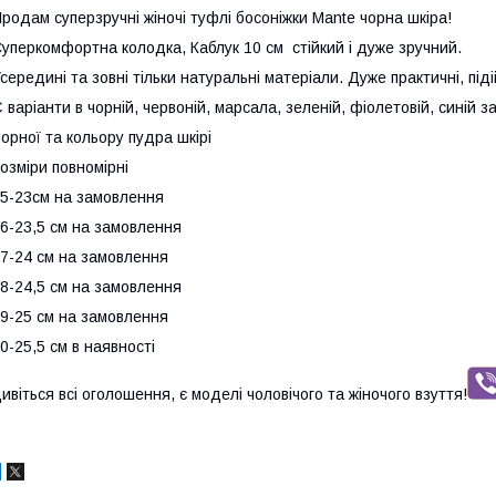
родам суперзручні жіночі туфлі босоніжки Mante чорна шкіра!
уперкомфортна колодка, Каблук 10 см стійкий і дуже зручний.
середині та зовні тільки натуральні матеріали. Дуже практичні, піді
 варіанти в чорній, червоній, марсала, зеленій, фіолетовій, синій з
орної та кольору пудра шкірі
озміри повномірні
5-23см на замовлення
6-23,5 см на замовлення
7-24 см на замовлення
8-24,5 см на замовлення
9-25 см на замовлення
0-25,5 см в наявності
ивіться всі оголошення, є моделі чоловічого та жіночого взуття!