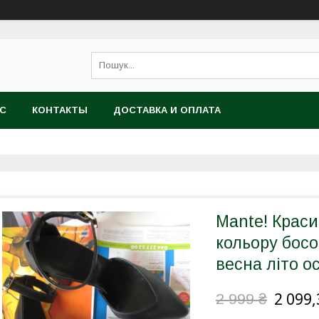
АС
КОНТАКТЫ
ДОСТАВКА И ОПЛАТА
Mante! Краси
кольору босо
весна літо о
2 099,
2 999 ₴