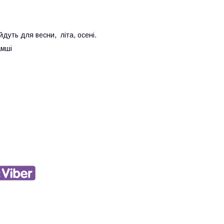
йдуть для весни, літа, осені.
амші