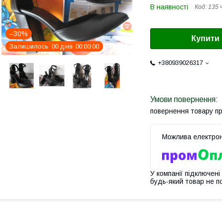
В наявності
Код:
135 
–30%
Купити
Залишилось
0
0
днів
0
0
0
0
0
0
+380939026317
повернення товару п
У компанії підключені
будь-який товар не п