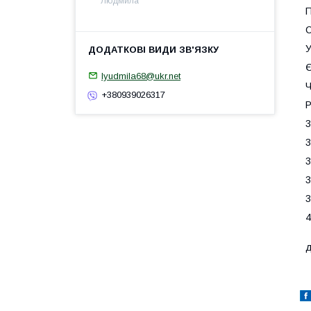
Людмила
П
С
У
Є
lyudmila68@ukr.net
Ч
+380939026317
Р
3
3
3
3
3
4
д